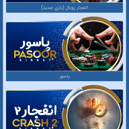
انفجار‌ رویال (بازی جدید)
پاسور