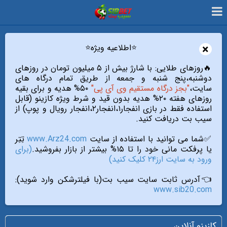
×
⭐️اطلاعیه ویژه⭐️
🔥روزهای طلایی: با شارژ بیش از ۵ میلیون تومان در روزهای
دوشنبه،پنج شنبه و جمعه از طریق تمام درگاه های
سایت،
"بجز درگاه مستقیم وی آی پی"
۵۰% هدیه و برای بقیه
روزهای هفته ۲۰% هدیه بدون قید و شرط ویژه کازینو (قابل
استفاده فقط در بازی انفجار۱،انفجار۲،انفجار رویال و پوپ) از
سیب بت دریافت کنید.
✅شما می توانید با استفاده از سایت
www.Arz24.com
تِتِر
یا پرفکت مانی خود را تا ۱۵% بیشتر از بازار بفروشید.
(برای
ورود به سایت ارز۲۴ کلیک کنید)
👈آدرس ثابت سایت سیب بت(با فیلترشکن وارد شوید):
www.sib20.com
کازینو آنلاین