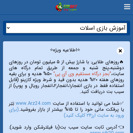
×
⭐️اطلاعیه ویژه⭐️
🔥روزهای طلایی: با شارژ بیش از ۵ میلیون تومان در روزهای
دوشنبه،پنج شنبه و جمعه از طریق تمام درگاه های
سایت،
"بجز درگاه مستقیم وی آی پی"
۵۰% هدیه و برای بقیه
روزهای هفته ۲۰% هدیه بدون قید و شرط ویژه کازینو (قابل
استفاده فقط در بازی انفجار۱،انفجار۲،انفجار رویال و پوپ) از
سیب بت دریافت کنید.
✅شما می توانید با استفاده از سایت
www.Arz24.com
تِتِر
یا پرفکت مانی خود را تا ۱۵% بیشتر از بازار بفروشید.
(برای
ورود به سایت ارز۲۴ کلیک کنید)
👈آدرس ثابت سایت سیب بت(با فیلترشکن وارد شوید):