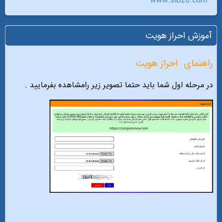
www.sib20.com
آموزش احراز هویت
راهنمای
احراز هویت
در مرحله اول شما باید حتما تصویر زیر رامشاهده بفرمایید .