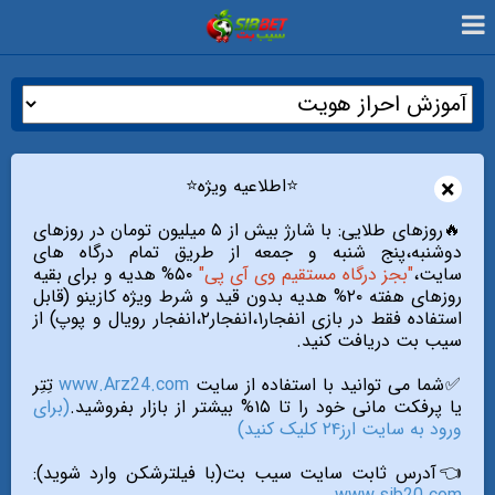
×
⭐️اطلاعیه ویژه⭐️
🔥روزهای طلایی: با شارژ بیش از ۵ میلیون تومان در روزهای
دوشنبه،پنج شنبه و جمعه از طریق تمام درگاه های
سایت،
"بجز درگاه مستقیم وی آی پی"
۵۰% هدیه و برای بقیه
روزهای هفته ۲۰% هدیه بدون قید و شرط ویژه کازینو (قابل
استفاده فقط در بازی انفجار۱،انفجار۲،انفجار رویال و پوپ) از
سیب بت دریافت کنید.
✅شما می توانید با استفاده از سایت
www.Arz24.com
تِتِر
یا پرفکت مانی خود را تا ۱۵% بیشتر از بازار بفروشید.
(برای
ورود به سایت ارز۲۴ کلیک کنید)
👈آدرس ثابت سایت سیب بت(با فیلترشکن وارد شوید):