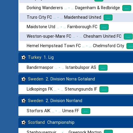
...
Dorking Wanderers
..
-
..
Dagenham & Redbridge
...
Truro City FC
..
-
..
Maidenhead United
...
Maidstone Utd
..
-
..
Farnborough FC
...
Weston-super-Mare FC
..
-
..
Chesham United FC
...
Hemel Hempstead Town FC
..
-
..
Chelmsford City
Turkey
1. Lig
...
Bandirmaspor
..
-
..
Istanbulspor AS
Sweden
2. Division Norra Gotaland
...
Lidkopings FK
..
-
..
Stenungsunds IF
Sweden
2. Division Norrland
...
Storfors AIK
..
-
..
Umea FF
Scotland
Championship
...
Stenhousemuir
..
-
..
Greenock Morton