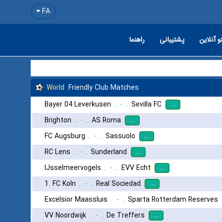
FA
و آنلاین
پشتیبانی
راهنما
World
Friendly Club Matches
...
Bayer 04 Leverkusen
..
-
..
Sevilla FC
...
Brighton
..
-
..
AS Roma
...
FC Augsburg
..
-
..
Sassuolo
...
RC Lens
..
-
..
Sunderland
...
IJsselmeervogels
..
-
..
EVV Echt
...
1. FC Koln
..
-
..
Real Sociedad
Excelsior Maassluis
..
-
..
Sparta Rotterdam Reserves
...
VV Noordwijk
..
-
..
De Treffers