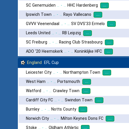
...
SC Genemuiden
..
-
..
HHC Hardenberg
...
Ipswich Town
..
-
..
Rayo Vallecano
...
GVVV Veenendaal
..
-
..
SV DVS'33 Ermelo
...
Leeds United
..
-
..
RB Leipzig
...
SC Freiburg
..
-
..
Racing Club Strasbourg
...
ADO '20 Heemskerk
..
-
..
Koninklijke HFC
England
EFL Cup
...
Leicester City
..
-
..
Northampton Town
...
West Ham
..
-
..
Portsmouth
...
Watford
..
-
..
Crawley Town
...
Cardiff City FC
..
-
..
Swindon Town
...
Burnley
..
-
..
Notts County
...
Norwich City
..
-
..
Milton Keynes Dons FC
...
Stoke
..
-
..
Oldham Athletic