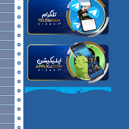
...
...
...
...
...
...
...
...
...
...
...
...
...
...