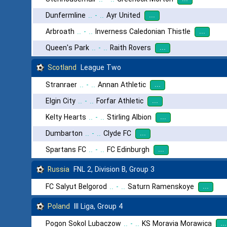
...
Dunfermline
..
-
..
Ayr United
...
Arbroath
..
-
..
Inverness Caledonian Thistle
...
Queen's Park
..
-
..
Raith Rovers
Scotland
League Two
...
Stranraer
..
-
..
Annan Athletic
...
Elgin City
..
-
..
Forfar Athletic
...
Kelty Hearts
..
-
..
Stirling Albion
...
Dumbarton
..
-
..
Clyde FC
...
Spartans FC
..
-
..
FC Edinburgh
Russia
FNL 2, Division B, Group 3
...
FC Salyut Belgorod
..
-
..
Saturn Ramenskoye
Poland
III Liga, Group 4
...
Pogon Sokol Lubaczow
..
-
..
KS Moravia Morawica