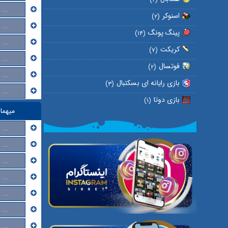
...
اسنوکر
(۲)
...
پینگ پونگ
(۱۴)
...
کریکت
(۷)
...
فوتسال
(۲)
...
بازی رایانه ای بسکتبال
(۳)
...
بازی دوتا
(۱)
میهما
...
...
...
...
...
...
...