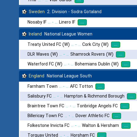
Sweden
2. Division - Sodra Gotaland
...
Nosaby IF
..
-
..
Linero IF
Ireland
National League Women
...
Treaty United FC (W)
..
-
..
Cork City (W)
...
DLR Waves (W)
..
-
..
Shamrock Rovers (W)
...
Waterford FC (W)
..
-
..
Bohemians Dublin (W)
England
National League South
...
Farnham Town
..
-
..
AFC Totton
...
Salisbury FC
..
-
..
Hampton & Richmond Borough
...
Braintree Town FC
..
-
..
Tonbridge Angels FC
...
Billericay Town FC
..
-
..
Dover Athletic FC
...
Folkestone Invicta FC
..
-
..
Walton & Hersham
...
Torquay United
..
-
..
Horsham FC