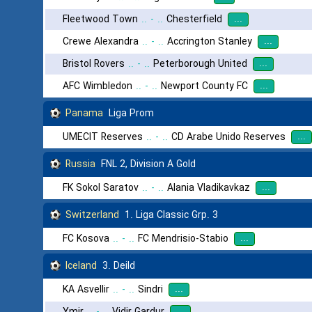
...
Fleetwood Town
..
-
..
Chesterfield
...
Crewe Alexandra
..
-
..
Accrington Stanley
...
Bristol Rovers
..
-
..
Peterborough United
...
AFC Wimbledon
..
-
..
Newport County FC
Panama
Liga Prom
...
UMECIT Reserves
..
-
..
CD Arabe Unido Reserves
Russia
FNL 2, Division A Gold
...
FK Sokol Saratov
..
-
..
Alania Vladikavkaz
Switzerland
1. Liga Classic Grp. 3
...
FC Kosova
..
-
..
FC Mendrisio-Stabio
Iceland
3. Deild
...
KA Asvellir
..
-
..
Sindri
...
Ymir
..
-
..
Vidir Gardur