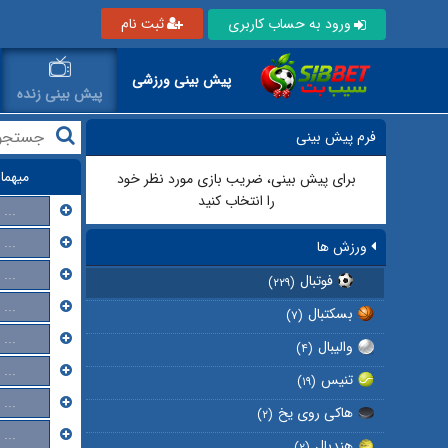
ورود به حساب کاربری
ثبت نام
پیش بینی ورزشی
پیش بینی زنده
فرم پیش بینی
میهما
برای پیش بینی، ضریب بازی مورد نظر خود
را انتخاب کنید
...
...
ورزش ها
...
فوتبال
(۲۲۹)
...
بسکتبال
(۷)
...
والیبال
(۴)
...
تنیس
(۱۹)
...
هاکی روی یخ
(۲)
...
هندبال
(۲)