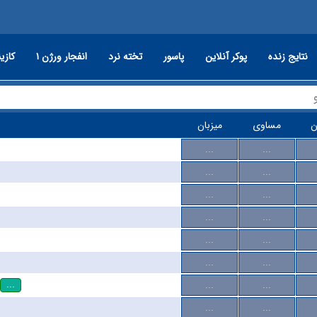
نتایج زنده
پوکر آنلاین
پاسور
تخته نرد
انفجار ورژن ۱
کازین
ن
مساوی
میزبان
...
...
...
...
...
...
...
...
...
...
...
...
...
...
...
...
...