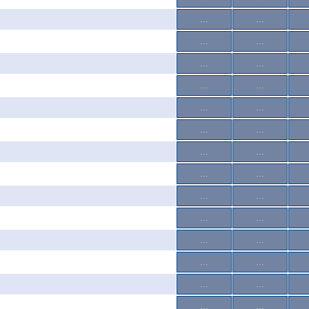
...
...
...
...
...
...
...
...
...
...
...
...
...
...
...
...
...
...
...
...
...
...
...
...
...
...
...
...