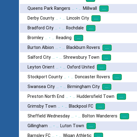
...
Queens Park Rangers
..
-
..
Millwall
...
Derby County
..
-
..
Lincoln City
...
Bradford City
..
-
..
Rochdale
...
Bromley
..
-
..
Reading
...
Burton Albion
..
-
..
Blackburn Rovers
...
Salford City
..
-
..
Shrewsbury Town
...
Leyton Orient
..
-
..
Oxford United
...
Stockport County
..
-
..
Doncaster Rovers
...
Swansea City
..
-
..
Birmingham City
...
Preston North End
..
-
..
Huddersfield Town
...
Grimsby Town
..
-
..
Blackpool FC
...
Sheffield Wednesday
..
-
..
Bolton Wanderers
...
Gillingham
..
-
..
Luton Town
...
Barnsley FC
..
-
..
Wigan Athletic