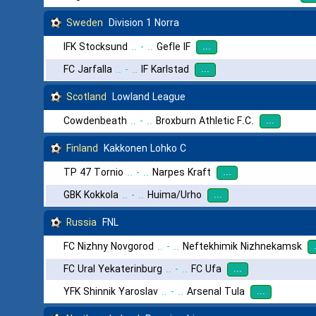
Sweden
Division 1 Norra
...
IFK Stocksund
..
-
..
Gefle IF
...
FC Jarfalla
..
-
..
IF Karlstad
Scotland
Lowland League
...
Cowdenbeath
..
-
..
Broxburn Athletic F.C.
Finland
Kakkonen Lohko C
...
TP 47 Tornio
..
-
..
Narpes Kraft
...
GBK Kokkola
..
-
..
Huima/Urho
Russia
FNL
FC Nizhny Novgorod
..
-
..
Neftekhimik Nizhnekamsk
...
FC Ural Yekaterinburg
..
-
..
FC Ufa
...
YFK Shinnik Yaroslav
..
-
..
Arsenal Tula