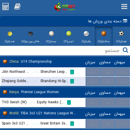
دسته بندی ورزش ها
فوتبال(۱۸)
بسکتبال(۵)
والیبال(۱)
تنیس(۱۶)
بیسبال(۳)
هاکی روی یخ(۵)
هندبال(۱)
China
U19 Championship
میزبان
مساوی
میهمان
Jilin Northeast Tigers U19
..
-
..
Shenzhen Leopards U19
...
...
...
...
Zhejiang Golden Bulls U19
..
-
..
Shandong Hi-Speed U19
...
...
...
...
Kenya
Premier League Women
میزبان
مساوی
میهمان
TH3 Swish (W)
..
-
..
Equity Hawks (W)
...
...
...
...
World
FIBA 3x3 U21 Nations League Women
میزبان
مساوی
میهمان
Spain 3x3 U21 (W)
..
-
..
Great Britain 3x3 U21 (W)
...
...
...
...