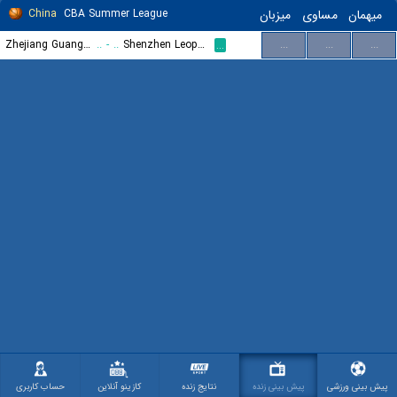
China
CBA Summer League
میزبان
مساوی
میهمان
Zhejiang Guangsha Lions
..
-
..
Shenzhen Leopards
...
...
...
...
پیش بینی ورزشی
پیش بینی زنده
نتایج زنده
کازینو آنلاین
حساب کاربری