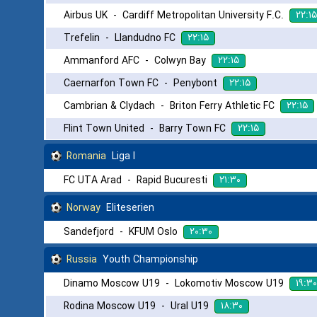
۲۲:۱۵
Airbus UK
-
Cardiff Metropolitan University F.C.
۲۲:۱۵
Trefelin
-
Llandudno FC
۲۲:۱۵
Ammanford AFC
-
Colwyn Bay
۲۲:۱۵
Caernarfon Town FC
-
Penybont
۲۲:۱۵
Cambrian & Clydach
-
Briton Ferry Athletic FC
۲۲:۱۵
Flint Town United
-
Barry Town FC
Romania
Liga I
۲۱:۳۰
FC UTA Arad
-
Rapid Bucuresti
Norway
Eliteserien
۲۰:۳۰
Sandefjord
-
KFUM Oslo
Russia
Youth Championship
۱۹:۳۰
Dinamo Moscow U19
-
Lokomotiv Moscow U19
۱۸:۳۰
Rodina Moscow U19
-
Ural U19