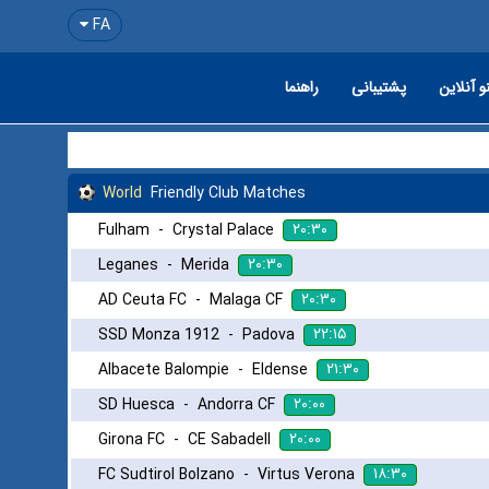
FA
و آنلاین
پشتیبانی
راهنما
World
Friendly Club Matches
۲۰:۳۰
Fulham
-
Crystal Palace
۲۰:۳۰
Leganes
-
Merida
۲۰:۳۰
AD Ceuta FC
-
Malaga CF
۲۲:۱۵
SSD Monza 1912
-
Padova
۲۱:۳۰
Albacete Balompie
-
Eldense
۲۰:۰۰
SD Huesca
-
Andorra CF
۲۰:۰۰
Girona FC
-
CE Sabadell
۱۸:۳۰
FC Sudtirol Bolzano
-
Virtus Verona