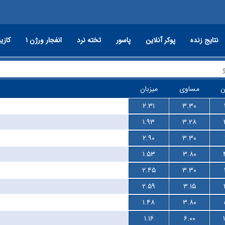
نتایج زنده
پوکر آنلاین
پاسور
تخته نرد
انفجار ورژن ۱
کازین
ن
مساوی
میزبان
۲.۳۱
۳.۳۰
۱.۹۳
۳.۲۸
۲.۹۰
۳.۳۰
۱.۵۳
۳.۸۰
۲.۴۵
۳.۳۰
۲.۵۹
۳.۱۵
۱.۴۸
۳.۸۰
۱.۱۶
۶.۰۰