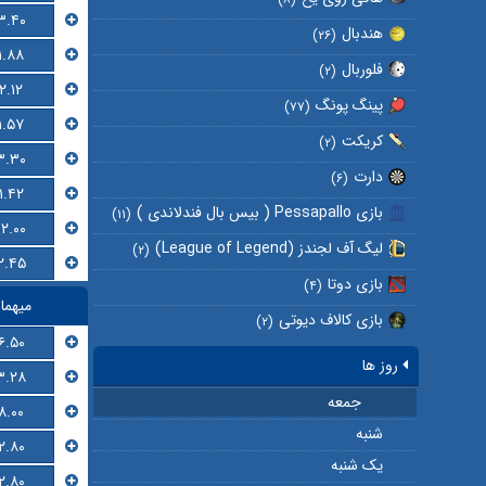
۳.۴۰
هندبال
(۲۶)
۱.۸۸
فلوربال
(۲)
۲.۱۲
پینگ پونگ
(۷۷)
۱.۵۷
کریکت
(۲)
۳.۳۰
دارت
(۶)
۱.۴۲
بازی Pessapallo ( بیس بال فندلاندی )
(۱۱)
۱۲.۰۰
لیگ آف لجندز (League of Legend)
(۲)
۲.۴۵
بازی دوتا
(۴)
میهما
بازی کالاف دیوتی
(۲)
۶.۵۰
روز ها
۳.۲۸
جمعه
۸.۰۰
شنبه
۲.۸۰
یک شنبه
۲.۸۰