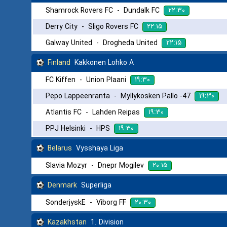
۲۲:۳۰
Shamrock Rovers FC
-
Dundalk FC
۲۲:۱۵
Derry City
-
Sligo Rovers FC
۲۲:۱۵
Galway United
-
Drogheda United
Finland
Kakkonen Lohko A
۱۹:۳۰
FC Kiffen
-
Union Plaani
۱۹:۳۰
Pepo Lappeenranta
-
Myllykosken Pallo -47
۱۹:۳۰
Atlantis FC
-
Lahden Reipas
۱۹:۳۰
PPJ Helsinki
-
HPS
Belarus
Vysshaya Liga
۲۰:۱۵
Slavia Mozyr
-
Dnepr Mogilev
Denmark
Superliga
۲۰:۳۰
SonderjyskE
-
Viborg FF
Kazakhstan
1. Division