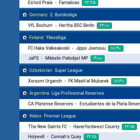
۲۲:۴۵
Estoril Praia
-
Famalicao
Germany
2. Bundesliga
۲۲:۰۰
VfL Bochum
-
Hertha BSC Berlin
Finland
Ykkosliiga
۱۸:۳۰
FC Haka Valkeakoski
-
Jippo Joensuu
۱۹:۰۰
JaPS
-
Mikkelin Palloilijat MP
Uzbekistan
Super League
۱۸:۳۰
Xorazm Urganch
-
FK Mash'al Mubarek
Argentina
Liga Profesional Reserves
CA Platense Reserves
-
Estudiantes de la Plata Rese
Wales
Premier League
۲۲:۱۵
The New Saints FC
-
Haverfordwest County
۲۲:۱۵
Holywell
-
Connah's Quay