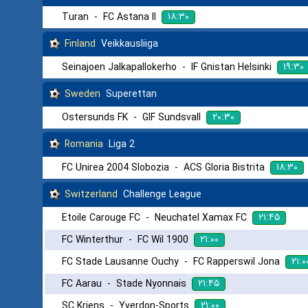
۱۸:۳۰
Turan
-
FC Astana II
Finland
Veikkausliiga
۱۹:۳۰
Seinajoen Jalkapallokerho
-
IF Gnistan Helsinki
Sweden
Superettan
۲۰:۳۰
Ostersunds FK
-
GIF Sundsvall
Romania
Liga 2
۱۸:۳۰
FC Unirea 2004 Slobozia
-
ACS Gloria Bistrita
Switzerland
Challenge League
۲۱:۴۵
Etoile Carouge FC
-
Neuchatel Xamax FC
۲۱:۰۰
FC Winterthur
-
FC Wil 1900
۲۱:۰
FC Stade Lausanne Ouchy
-
FC Rapperswil Jona
۲۱:۴۵
FC Aarau
-
Stade Nyonnais
۲۱:۰۰
SC Kriens
-
Yverdon-Sports