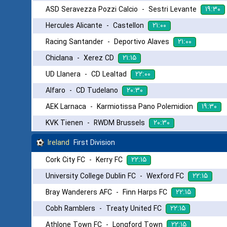
۱۹:۳۰
ASD Seravezza Pozzi Calcio
-
Sestri Levante
۲۱:۰۰
Hercules Alicante
-
Castellon
۲۱:۰۰
Racing Santander
-
Deportivo Alaves
۲۱:۱۵
Chiclana
-
Xerez CD
۲۲:۰۰
UD Llanera
-
CD Lealtad
۲۰:۳۰
Alfaro
-
CD Tudelano
۱۹:۳۰
AEK Larnaca
-
Karmiotissa Pano Polemidion
۲۰:۳۰
KVK Tienen
-
RWDM Brussels
Ireland
First Division
۲۲:۱۵
Cork City FC
-
Kerry FC
۲۲:۱۵
University College Dublin FC
-
Wexford FC
۲۲:۱۵
Bray Wanderers AFC
-
Finn Harps FC
۲۲:۱۵
Cobh Ramblers
-
Treaty United FC
۲۲:۱۵
Athlone Town FC
-
Longford Town