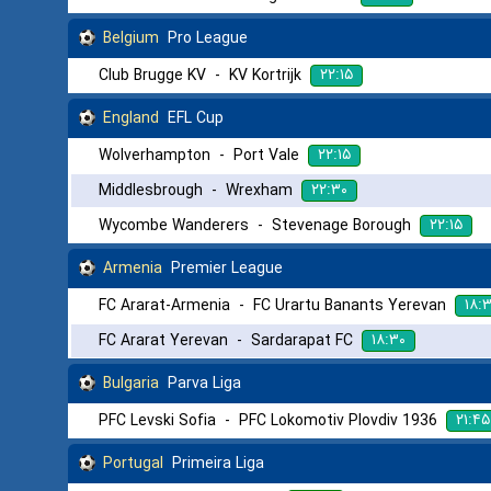
Belgium
Pro League
۲۲:۱۵
Club Brugge KV
-
KV Kortrijk
England
EFL Cup
۲۲:۱۵
Wolverhampton
-
Port Vale
۲۲:۳۰
Middlesbrough
-
Wrexham
۲۲:۱۵
Wycombe Wanderers
-
Stevenage Borough
Armenia
Premier League
۱۸:
FC Ararat-Armenia
-
FC Urartu Banants Yerevan
۱۸:۳۰
FC Ararat Yerevan
-
Sardarapat FC
Bulgaria
Parva Liga
۲۱:۴۵
PFC Levski Sofia
-
PFC Lokomotiv Plovdiv 1936
Portugal
Primeira Liga