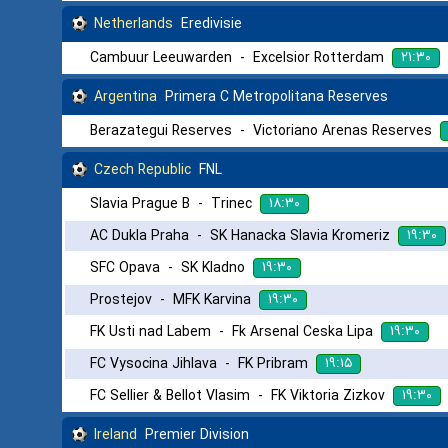
Netherlands
Eredivisie
۲۱:۳۰
Cambuur Leeuwarden
-
Excelsior Rotterdam
Argentina
Primera C Metropolitana Reserves
Berazategui Reserves
-
Victoriano Arenas Reserves
Czech Republic
FNL
۱۸:۳۰
Slavia Prague B
-
Trinec
۱۹:۳۰
AC Dukla Praha
-
SK Hanacka Slavia Kromeriz
۱۹:۳۰
SFC Opava
-
SK Kladno
۱۹:۳۰
Prostejov
-
MFK Karvina
۱۹:۳۰
FK Usti nad Labem
-
Fk Arsenal Ceska Lipa
۱۹:۱۵
FC Vysocina Jihlava
-
FK Pribram
۱۹:۳۰
FC Sellier & Bellot Vlasim
-
FK Viktoria Zizkov
Ireland
Premier Division