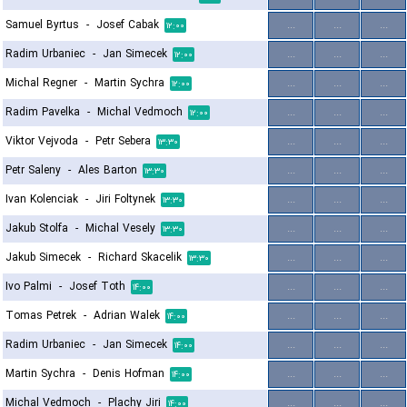
Samuel Byrtus
-
Josef Cabak
...
...
...
۱۲:۰۰
Radim Urbaniec
-
Jan Simecek
...
...
...
۱۲:۰۰
Michal Regner
-
Martin Sychra
...
...
...
۱۲:۰۰
Radim Pavelka
-
Michal Vedmoch
...
...
...
۱۲:۰۰
Viktor Vejvoda
-
Petr Sebera
...
...
...
۱۳:۳۰
Petr Saleny
-
Ales Barton
...
...
...
۱۳:۳۰
Ivan Kolenciak
-
Jiri Foltynek
...
...
...
۱۳:۳۰
Jakub Stolfa
-
Michal Vesely
...
...
...
۱۳:۳۰
Jakub Simecek
-
Richard Skacelik
...
...
...
۱۳:۳۰
Ivo Palmi
-
Josef Toth
...
...
...
۱۴:۰۰
Tomas Petrek
-
Adrian Walek
...
...
...
۱۴:۰۰
Radim Urbaniec
-
Jan Simecek
...
...
...
۱۴:۰۰
Martin Sychra
-
Denis Hofman
...
...
...
۱۴:۰۰
Michal Vedmoch
-
Plachy Jiri
...
...
...
۱۴:۰۰