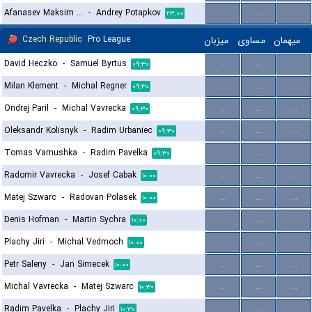
Afanasev Maksim Andreevich
-
Andrey Potapkov
...
...
...
۲۳:۰۰
Czech Republic
Pro League
میزبان
مساوی
میهمان
David Heczko
-
Samuel Byrtus
...
...
...
۰۹:۳۰
Milan Klement
-
Michal Regner
...
...
...
۰۹:۳۰
Ondrej Paril
-
Michal Vavrecka
...
...
...
۰۹:۳۰
Oleksandr Kolisnyk
-
Radim Urbaniec
...
...
...
۰۹:۳۰
Tomas Varnushka
-
Radim Pavelka
...
...
...
۰۹:۳۰
Radomir Vavrecka
-
Josef Cabak
...
...
...
۱۰:۰۰
Matej Szwarc
-
Radovan Polasek
...
...
...
۱۰:۰۰
Denis Hofman
-
Martin Sychra
...
...
...
۱۰:۰۰
Plachy Jiri
-
Michal Vedmoch
...
...
...
۱۰:۰۰
Petr Saleny
-
Jan Simecek
...
...
...
۱۰:۰۰
Michal Vavrecka
-
Matej Szwarc
...
...
...
۱۰:۳۰
Radim Pavelka
-
Plachy Jiri
...
...
...
۱۰:۳۰