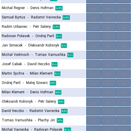
Michal Regner
-
Denis Hofman
...
...
...
۱۰:۳۰
Samuel Byrtus
-
Radomir Vavrecka
...
...
...
۱۰:۳۰
Radim Urbaniec
-
Petr Saleny
...
...
...
۱۰:۳۰
Radovan Polasek
-
Ondrej Paril
...
...
...
۱۱:۰۰
Jan Simecek
-
Oleksandr Kolisnyk
...
...
...
۱۱:۰۰
Michal Vedmoch
-
Tomas Varnushka
...
...
...
۱۱:۰۰
Josef Cabak
-
David Heczko
...
...
...
۱۱:۰۰
Martin Sychra
-
Milan Klement
...
...
...
۱۱:۰۰
Ondrej Paril
-
Matej Szwarc
...
...
...
۱۱:۳۰
Milan Klement
-
Denis Hofman
...
...
...
۱۱:۳۰
Oleksandr Kolisnyk
-
Petr Saleny
...
...
...
۱۱:۳۰
David Heczko
-
Radomir Vavrecka
...
...
...
۱۱:۳۰
Tomas Varnushka
-
Plachy Jiri
...
...
...
۱۱:۳۰
Michal Vavrecka
-
Radovan Polasek
...
...
...
۱۲:۰۰