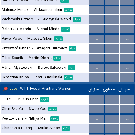
Karol Sulkowski
-
Igor Dabrowski
...
...
...
۰۸:۴۵
Mateusz Misiak
-
Aleksander Lilien
...
...
...
۰۸:۴۵
Wichowski Grzegorz
-
Buczynski Witold
...
...
...
۰۹:۰۰
Balcerzak Marcin
-
Michal Minda
...
...
...
۰۹:۰۵
Pawel Polok
-
Mateusz Sikon
...
...
...
۰۹:۰۵
Krzysztof Hetnar
-
Grzegorz Jurowicz
...
...
...
۰۹:۱۰
Tibor Spanik
-
Martin Olejnik
...
...
...
۰۹:۱۰
Adrian Myszewski
-
Bartek Sulkowski
...
...
...
۰۹:۱۰
Sebastian Krupa
-
Piotr Gumulinski
...
...
...
۰۹:۲۵
Laos
WTT Feeder Vientiane Women
میزبان
مساوی
میهمان
Li Jie
-
Chi-Yun Chen
...
...
...
۰۸:۴۵
Chen Szu-Yu
-
Siwoo Yoo
...
...
...
۰۸:۵۰
Yee Lok Lam
-
Nithya Mani
...
...
...
۰۹:۰۵
Ching-Chia Huang
-
Asuka Sasao
...
...
...
۰۹:۲۰