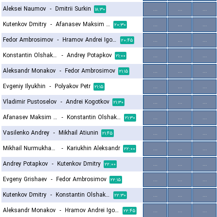
Aleksei Naumov
-
Dmitrii Surkin
...
...
...
۱۸:۳۰
Kutenkov Dmitry
-
Afanasev Maksim Andreevich
...
...
...
۲۰:۳۰
Fedor Ambrosimov
-
Hramov Andrei Igorevich
...
...
...
۲۰:۴۵
Konstantin Olshakov
-
Andrey Potapkov
...
...
...
۲۱:۰۰
Aleksandr Monakov
-
Fedor Ambrosimov
...
...
...
۲۱:۱۵
Evgeniy Ilyukhin
-
Polyakov Petr
...
...
...
۲۱:۱۵
Vladimir Pustoselov
-
Andrei Kogotkov
...
...
...
۲۱:۳۰
Afanasev Maksim Andreevich
-
Konstantin Olshakov
...
...
...
۲۱:۳۰
Vasilenko Andrey
-
Mikhail Atiunin
...
...
...
۲۱:۴۵
Mikhail Nurmukhamedov
-
Kariukhin Aleksandr
...
...
...
۲۲:۰۰
Andrey Potapkov
-
Kutenkov Dmitry
...
...
...
۲۲:۰۰
Evgeny Grishaev
-
Fedor Ambrosimov
...
...
...
۲۲:۱۵
Kutenkov Dmitry
-
Konstantin Olshakov
...
...
...
۲۲:۳۰
Aleksandr Monakov
-
Hramov Andrei Igorevich
...
...
...
۲۲:۴۵