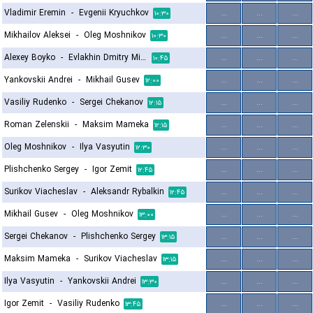
Vladimir Eremin
-
Evgenii Kryuchkov
...
...
...
۱۰:۳۰
Mikhailov Aleksei
-
Oleg Moshnikov
...
...
...
۱۰:۳۰
Alexey Boyko
-
Evlakhin Dmitry Mikhailovich
...
...
...
۱۰:۴۵
Yankovskii Andrei
-
Mikhail Gusev
...
...
...
۱۲:۰۰
Vasiliy Rudenko
-
Sergei Chekanov
...
...
...
۱۲:۱۵
Roman Zelenskii
-
Maksim Mameka
...
...
...
۱۲:۱۵
Oleg Moshnikov
-
Ilya Vasyutin
...
...
...
۱۲:۳۰
Plishchenko Sergey
-
Igor Zemit
...
...
...
۱۲:۴۵
Surikov Viacheslav
-
Aleksandr Rybalkin
...
...
...
۱۲:۴۵
Mikhail Gusev
-
Oleg Moshnikov
...
...
...
۱۳:۰۰
Sergei Chekanov
-
Plishchenko Sergey
...
...
...
۱۳:۱۵
Maksim Mameka
-
Surikov Viacheslav
...
...
...
۱۳:۱۵
Ilya Vasyutin
-
Yankovskii Andrei
...
...
...
۱۳:۳۰
Igor Zemit
-
Vasiliy Rudenko
...
...
...
۱۳:۴۵