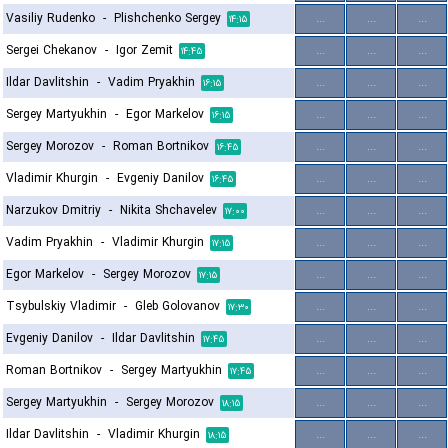
Vasiliy Rudenko
-
Plishchenko Sergey
...
...
...
۱۴:۱۵
Sergei Chekanov
-
Igor Zemit
...
...
...
۱۴:۴۵
Ildar Davlitshin
-
Vadim Pryakhin
...
...
...
۱۶:۱۵
Sergey Martyukhin
-
Egor Markelov
...
...
...
۱۶:۱۵
Sergey Morozov
-
Roman Bortnikov
...
...
...
۱۶:۴۵
Vladimir Khurgin
-
Evgeniy Danilov
...
...
...
۱۶:۴۵
Narzukov Dmitriy
-
Nikita Shchavelev
...
...
...
۱۷:۰۰
Vadim Pryakhin
-
Vladimir Khurgin
...
...
...
۱۷:۱۵
Egor Markelov
-
Sergey Morozov
...
...
...
۱۷:۱۵
Tsybulskiy Vladimir
-
Gleb Golovanov
...
...
...
۱۷:۳۰
Evgeniy Danilov
-
Ildar Davlitshin
...
...
...
۱۷:۴۵
Roman Bortnikov
-
Sergey Martyukhin
...
...
...
۱۷:۴۵
Sergey Martyukhin
-
Sergey Morozov
...
...
...
۱۸:۱۵
Ildar Davlitshin
-
Vladimir Khurgin
...
...
...
۱۸:۱۵