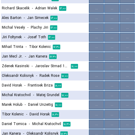
Richard Skacelik
-
Adrian Walek
...
...
...
۱۶:۰۰
Ales Barton
-
Jan Simecek
...
...
...
۱۶:۰۰
Michal Vesely
-
Plachy Jiri
...
...
...
۱۶:۰۰
Jiri Foltynek
-
Josef Toth
...
...
...
۱۶:۰۰
Mihail Trinta
-
Tibor Kolenic
...
...
...
۱۷:۳۰
Jan Mecl Jr.
-
Jan Kanera
...
...
...
۱۷:۳۰
Zdenek Kasinski
-
Jaroslav Strnad 1964
...
...
...
۱۸:۰۰
Oleksandr Kolisnyk
-
Radek Rose
...
...
...
۱۸:۰۰
David Horak
-
Frantisek Briza
...
...
...
۱۸:۰۰
Michal Kratochvil
-
Matej Grundel
...
...
...
۱۸:۰۰
Marek Holub
-
Daniel Unzeitig
...
...
...
۱۸:۰۰
Tibor Kolenic
-
David Horak
...
...
...
۱۸:۳۰
Daniel Tomica
-
Michal Kratochvil
...
...
...
۱۸:۳۰
Jan Kanera
-
Oleksandr Kolisnyk
...
...
...
۱۸:۳۰