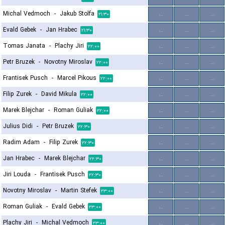
Michal Vedmoch
-
Jakub Stolfa
...
...
...
۲۱:۳۰
Evald Gebek
-
Jan Hrabec
...
...
...
۲۱:۳۰
Tomas Janata
-
Plachy Jiri
...
...
...
۲۲:۰۰
Petr Bruzek
-
Novotny Miroslav
...
...
...
۲۲:۰۰
Frantisek Pusch
-
Marcel Pikous
...
...
...
۲۲:۰۰
Filip Zurek
-
David Mikula
...
...
...
۲۲:۰۰
Marek Blejchar
-
Roman Guliak
...
...
...
۲۲:۰۰
Julius Didi
-
Petr Bruzek
...
...
...
۲۲:۳۰
Radim Adam
-
Filip Zurek
...
...
...
۲۲:۳۰
Jan Hrabec
-
Marek Blejchar
...
...
...
۲۲:۳۰
Jiri Louda
-
Frantisek Pusch
...
...
...
۲۲:۳۰
Novotny Miroslav
-
Martin Stefek
...
...
...
۲۳:۰۰
Roman Guliak
-
Evald Gebek
...
...
...
۲۳:۰۰
Plachy Jiri
-
Michal Vedmoch
...
...
...
۲۳:۰۰