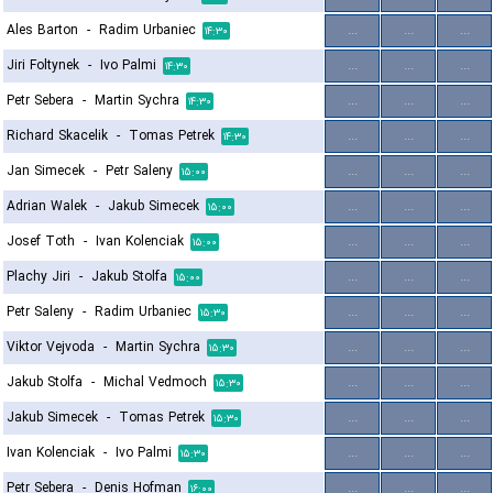
Ales Barton
-
Radim Urbaniec
...
...
...
۱۴:۳۰
Jiri Foltynek
-
Ivo Palmi
...
...
...
۱۴:۳۰
Petr Sebera
-
Martin Sychra
...
...
...
۱۴:۳۰
Richard Skacelik
-
Tomas Petrek
...
...
...
۱۴:۳۰
Jan Simecek
-
Petr Saleny
...
...
...
۱۵:۰۰
Adrian Walek
-
Jakub Simecek
...
...
...
۱۵:۰۰
Josef Toth
-
Ivan Kolenciak
...
...
...
۱۵:۰۰
Plachy Jiri
-
Jakub Stolfa
...
...
...
۱۵:۰۰
Petr Saleny
-
Radim Urbaniec
...
...
...
۱۵:۳۰
Viktor Vejvoda
-
Martin Sychra
...
...
...
۱۵:۳۰
Jakub Stolfa
-
Michal Vedmoch
...
...
...
۱۵:۳۰
Jakub Simecek
-
Tomas Petrek
...
...
...
۱۵:۳۰
Ivan Kolenciak
-
Ivo Palmi
...
...
...
۱۵:۳۰
Petr Sebera
-
Denis Hofman
...
...
...
۱۶:۰۰