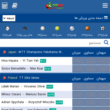
دسته بندی ورزش ها
فوتبال(۲۹۱)
بسکتبال(۲۳)
والیبال(۱۲)
تنیس(۱۸۰)
بیسبال(۱۳)
هاکی روی یخ(۱۸)
فلوربال(۷)
Japan
WTT Champions Yokohama Women
میزبان
مساوی
میهمان
Hina Hayata
-
Yi Tian Yeh
...
...
...
۱۳:۰۰
Szocs Bernadette
-
Man Kuai
...
...
...
۱۳:۵۰
Poland
TT Elite Series
میزبان
مساوی
میهمان
Lebek Marian
-
Vincenec Oliver
...
...
...
۰۸:۴۰
Milosz Cesarz
-
Mariusz Baron
...
...
...
۰۸:۴۵
Adrian Spychala
-
Krzysztof Wloczko
...
...
...
۰۸:۴۵