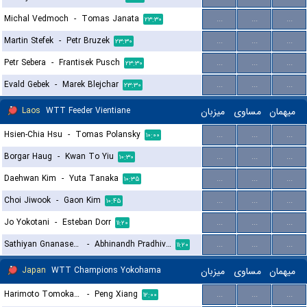
Michal Vedmoch
-
Tomas Janata
...
...
...
۲۳:۳۰
Martin Stefek
-
Petr Bruzek
...
...
...
۲۳:۳۰
Petr Sebera
-
Frantisek Pusch
...
...
...
۲۳:۳۰
Evald Gebek
-
Marek Blejchar
...
...
...
۲۳:۳۰
Laos
WTT Feeder Vientiane
میزبان
مساوی
میهمان
Hsien-Chia Hsu
-
Tomas Polansky
...
...
...
۱۰:۰۰
Borgar Haug
-
Kwan To Yiu
...
...
...
۱۰:۳۰
Daehwan Kim
-
Yuta Tanaka
...
...
...
۱۰:۳۵
Choi Jiwook
-
Gaon Kim
...
...
...
۱۰:۴۵
Jo Yokotani
-
Esteban Dorr
...
...
...
۱۱:۲۰
Sathiyan Gnanasekaran
-
Abhinandh Pradhivadhi
...
...
...
۱۱:۲۰
Japan
WTT Champions Yokohama
میزبان
مساوی
میهمان
Harimoto Tomokazu
-
Peng Xiang
...
...
...
۱۲:۰۰