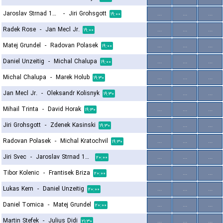
Jaroslav Strnad 1964
-
Jiri Grohsgott
...
...
...
۱۹:۰۰
Radek Rose
-
Jan Mecl Jr.
...
...
...
۱۹:۰۰
Matej Grundel
-
Radovan Polasek
...
...
...
۱۹:۰۰
Daniel Unzeitig
-
Michal Chalupa
...
...
...
۱۹:۰۰
Michal Chalupa
-
Marek Holub
...
...
...
۱۹:۳۰
Jan Mecl Jr.
-
Oleksandr Kolisnyk
...
...
...
۱۹:۳۰
Mihail Trinta
-
David Horak
...
...
...
۱۹:۳۰
Jiri Grohsgott
-
Zdenek Kasinski
...
...
...
۱۹:۳۰
Radovan Polasek
-
Michal Kratochvil
...
...
...
۱۹:۳۰
Jiri Svec
-
Jaroslav Strnad 1964
...
...
...
۲۰:۰۰
Tibor Kolenic
-
Frantisek Briza
...
...
...
۲۰:۰۰
Lukas Kern
-
Daniel Unzeitig
...
...
...
۲۰:۰۰
Daniel Tomica
-
Matej Grundel
...
...
...
۲۰:۰۰
Martin Stefek
-
Julius Didi
...
...
...
۲۱:۳۰