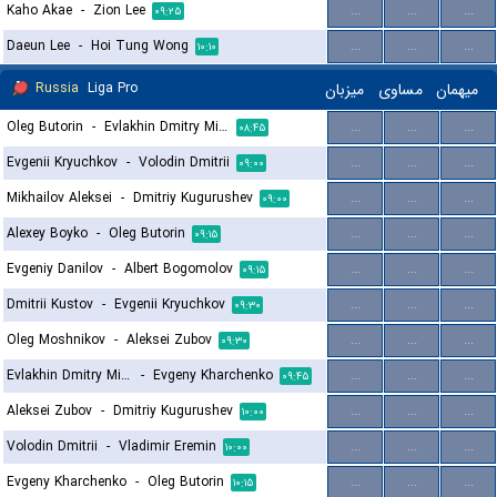
Kaho Akae
-
Zion Lee
...
...
...
۰۹:۲۵
Daeun Lee
-
Hoi Tung Wong
...
...
...
۱۰:۱۰
Russia
Liga Pro
میزبان
مساوی
میهمان
Oleg Butorin
-
Evlakhin Dmitry Mikhailovich
...
...
...
۰۸:۴۵
Evgenii Kryuchkov
-
Volodin Dmitrii
...
...
...
۰۹:۰۰
Mikhailov Aleksei
-
Dmitriy Kugurushev
...
...
...
۰۹:۰۰
Alexey Boyko
-
Oleg Butorin
...
...
...
۰۹:۱۵
Evgeniy Danilov
-
Albert Bogomolov
...
...
...
۰۹:۱۵
Dmitrii Kustov
-
Evgenii Kryuchkov
...
...
...
۰۹:۳۰
Oleg Moshnikov
-
Aleksei Zubov
...
...
...
۰۹:۳۰
Evlakhin Dmitry Mikhailovich
-
Evgeny Kharchenko
...
...
...
۰۹:۴۵
Aleksei Zubov
-
Dmitriy Kugurushev
...
...
...
۱۰:۰۰
Volodin Dmitrii
-
Vladimir Eremin
...
...
...
۱۰:۰۰
Evgeny Kharchenko
-
Oleg Butorin
...
...
...
۱۰:۱۵