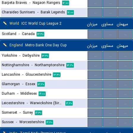
Barpeta Braves
-
Nagaon Rangers
...
...
...
۱۲:۰۰
Charaideo Sunrisers
-
Barak Legends
...
...
...
۱۷:۰۰
World
ICC World Cup League 2
میزبان
مساوی
میهمان
Scotland
-
Canada
...
...
...
۱۳:۳۰
England
Metro Bank One Day Cup
میزبان
مساوی
میهمان
Yorkshire
-
Derbyshire
...
...
...
۱۳:۳۰
Nottinghamshire
-
Northamptonshire
...
...
...
۱۳:۳۰
Lancashire
-
Gloucestershire
...
...
...
۱۳:۳۰
Glamorgan
-
Essex
...
...
...
۱۳:۳۰
Durham
-
Middlesex
...
...
...
۱۶:۰۰
Leicestershire
-
Warwickshire (Birmingham) Bears
...
...
...
۱۶:۳۰
Somerset
-
Surrey
...
...
...
۱۶:۳۰
Sussex
-
Worcestershire
...
...
...
۱۶:۳۰