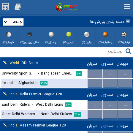
دسته بندی ورزش ها
فوتبال(۲۹۱)
بسکتبال(۲۵)
والیبال(۱۱)
تنیس(۱۸۰)
بیسبال(۱۳)
هاکی روی یخ(۱۹)
فلوربال(۷)
World
ODI Series
میزبان
مساوی
میهمان
University Sport South Africa
-
Bangladesh Emerging
...
...
...
۱۱:۰۰
Ireland
-
Afghanistan
...
...
...
۱۳:۱۵
India
Delhi Premier League T20
میزبان
مساوی
میهمان
East Delhi Riders
-
West Delhi Lions
...
...
...
۱۱:۳۰
Outer Delhi Warriors
-
North Delhi Strikers
...
...
...
۱۷:۰۰
India
Assam Premier League T20
میزبان
مساوی
میهمان