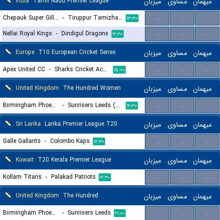
India
Tamil Nadu Premier League
میزبان
مساوی
میهمان
Chepauk Super Gillies
-
Tiruppur Tamizhans
...
...
...
۱۳:۳۰
Nellai Royal Kings
-
Dindigul Dragons
...
...
...
۱۷:۳۰
Europe
T10 European Cricket Series
میزبان
مساوی
میهمان
Apex United CC
-
Sharks Cricket Academy
...
...
...
۱۵:۰۰
United Kingdom
The Hundred Women
میزبان
مساوی
میهمان
Birmingham Phoenix (W)
-
Sunrisers Leeds (W)
...
...
...
۱۷:۳۰
Sri Lanka
Lanka Premier League T20
میزبان
مساوی
میهمان
Galle Gallants
-
Colombo Kaps
...
...
...
۱۷:۳۰
Kuwait
T20 Kerala Premier League
میزبان
مساوی
میهمان
Kollam Titans
-
Palakad Patriots
...
...
...
۱۷:۳۰
United Kingdom
The Hundred
میزبان
مساوی
میهمان
Birmingham Phoenix
-
Sunrisers Leeds
...
...
...
۲۱:۰۰