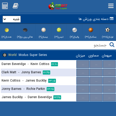
دسته بندی ورزش ها
فوتبال(۷۷۵)
بسکتبال(۳۷)
والیبال(۱۲)
تنیس(۷۹)
بیسبال(۴)
هاکی روی یخ(۳)
هندبال(۱۶)
میهمان
مساوی
میزبان
Modus Super Series
World
Darren Beveridge
-
Kevin Cottiss
...
...
...
۲۲:۲۰
Clark Matt
-
Jonny Barnes
...
...
...
۲۲:۴۵
Kevin Cottiss
-
James Buckby
...
...
...
۲۳:۰۵
Jonny Barnes
-
Richie Parkin
...
...
...
۲۳:۲۵
James Buckby
-
Darren Beveridge
...
...
...
۲۳:۴۵