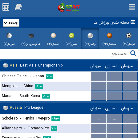
دسته بندی ورزش ها
فوتبال(۲۹۱)
بسکتبال(۲۳)
والیبال(۱۲)
تنیس(۱۸۰)
بیسبال(۱۳)
هاکی روی یخ(۱۹)
فلوربال(۷)
Asia
East Asia Championship
میزبان
مساوی
میهمان
Chinese Taipei
-
Japan
...
...
...
۱۲:۰۰
Mongolia
-
China
...
...
...
۱۵:۰۰
Macau
-
South Korea
...
...
...
۰۹:۰۰
Russia
Pro League
میزبان
مساوی
میهمان
Sokol-Pro
-
Feniks Tver-pro
...
...
...
۰۹:۳۰
Alliance-pro
-
Tornado-Pro
...
...
...
۱۱:۲۰