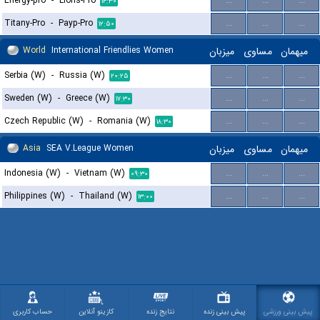
Energy-pro
-
Lions-Pro
...
...
...
۱۴:۳۰
Titany-Pro
-
Payp-Pro
...
...
...
۱۲:۵۰
World
International Friendlies Women
میزبان
مساوی
میهمان
Serbia (W)
-
Russia (W)
...
...
...
۲۰:۲۵
Sweden (W)
-
Greece (W)
...
...
...
۱۷:۳۰
Czech Republic (W)
-
Romania (W)
...
...
...
۱۸:۳۰
Asia
SEA V.League Women
میزبان
مساوی
میهمان
Indonesia (W)
-
Vietnam (W)
...
...
...
۰۹:۳۰
Philippines (W)
-
Thailand (W)
...
...
...
۱۳:۰۰
پیش بینی ورزشی
پیش بینی زنده
نتایج زنده
کازینو آنلاین
حساب کاربری