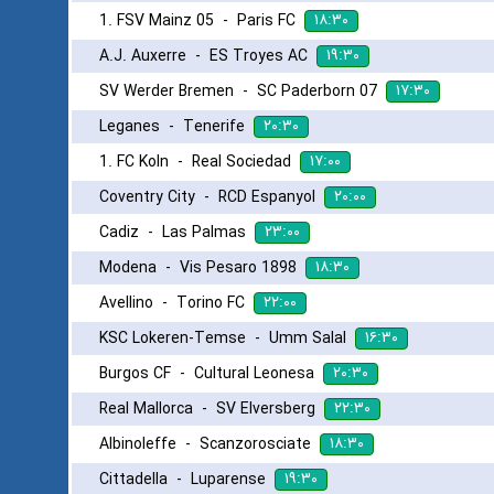
۱۸:۳۰
1. FSV Mainz 05
-
Paris FC
۱۹:۳۰
A.J. Auxerre
-
ES Troyes AC
۱۷:۳۰
SV Werder Bremen
-
SC Paderborn 07
۲۰:۳۰
Leganes
-
Tenerife
۱۷:۰۰
1. FC Koln
-
Real Sociedad
۲۰:۰۰
Coventry City
-
RCD Espanyol
۲۳:۰۰
Cadiz
-
Las Palmas
۱۸:۳۰
Modena
-
Vis Pesaro 1898
۲۲:۰۰
Avellino
-
Torino FC
۱۶:۳۰
KSC Lokeren-Temse
-
Umm Salal
۲۰:۳۰
Burgos CF
-
Cultural Leonesa
۲۲:۳۰
Real Mallorca
-
SV Elversberg
۱۸:۳۰
Albinoleffe
-
Scanzorosciate
۱۹:۳۰
Cittadella
-
Luparense