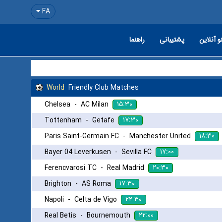
FA
و آنلاین
پشتیبانی
راهنما
World
Friendly Club Matches
۱۵:۳۰
Chelsea
-
AC Milan
۱۷:۳۰
Tottenham
-
Getafe
۱۸:۳۰
Paris Saint-Germain FC
-
Manchester United
۱۷:۰۰
Bayer 04 Leverkusen
-
Sevilla FC
۲۰:۳۰
Ferencvarosi TC
-
Real Madrid
۱۷:۳۰
Brighton
-
AS Roma
۲۲:۳۰
Napoli
-
Celta de Vigo
۲۲:۰۰
Real Betis
-
Bournemouth