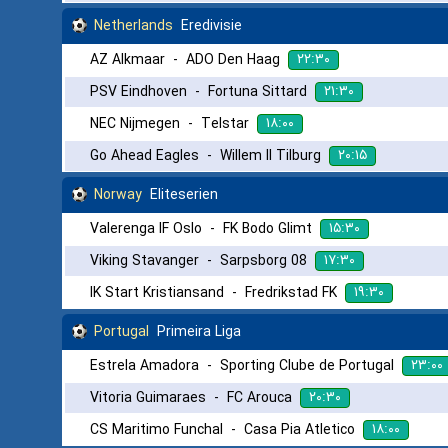
Netherlands
Eredivisie
۲۲:۳۰
AZ Alkmaar
-
ADO Den Haag
۲۱:۳۰
PSV Eindhoven
-
Fortuna Sittard
۱۸:۰۰
NEC Nijmegen
-
Telstar
۲۰:۱۵
Go Ahead Eagles
-
Willem II Tilburg
Norway
Eliteserien
۱۵:۳۰
Valerenga IF Oslo
-
FK Bodo Glimt
۱۷:۳۰
Viking Stavanger
-
Sarpsborg 08
۱۹:۳۰
IK Start Kristiansand
-
Fredrikstad FK
Portugal
Primeira Liga
۲۳:۰۰
Estrela Amadora
-
Sporting Clube de Portugal
۲۰:۳۰
Vitoria Guimaraes
-
FC Arouca
۱۸:۰۰
CS Maritimo Funchal
-
Casa Pia Atletico