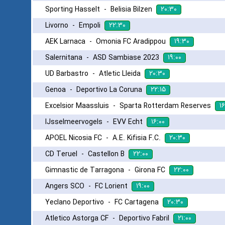
۲۰:۳۰
Sporting Hasselt
-
Belisia Bilzen
۲۲:۳۰
Livorno
-
Empoli
۱۹:۳۰
AEK Larnaca
-
Omonia FC Aradippou
۱۹:۰۰
Salernitana
-
ASD Sambiase 2023
۲۰:۳۰
UD Barbastro
-
Atletic Lleida
۲۲:۱۵
Genoa
-
Deportivo La Coruna
۱۶
Excelsior Maassluis
-
Sparta Rotterdam Reserves
۱۶:۰۰
IJsselmeervogels
-
EVV Echt
۲۰:۳۰
APOEL Nicosia FC
-
A.E. Kifisia F.C.
۲۲:۰۰
CD Teruel
-
Castellon B
۲۲:۰۰
Gimnastic de Tarragona
-
Girona FC
۱۹:۰۰
Angers SCO
-
FC Lorient
۲۰:۳۰
Yeclano Deportivo
-
FC Cartagena
۲۱:۰۰
Atletico Astorga CF
-
Deportivo Fabril