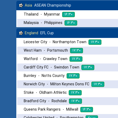
Asia
ASEAN Championship
۱۶:۳۰
Thailand
-
Myanmar
۱۶:۳۰
Malaysia
-
Philippines
England
EFL Cup
۱۷:۳۰
Leicester City
-
Northampton Town
۱۷:۳۰
West Ham
-
Portsmouth
۱۷:۳۰
Watford
-
Crawley Town
۱۷:۳۰
Cardiff City FC
-
Swindon Town
۱۷:۳۰
Burnley
-
Notts County
۱۷:۳۰
Norwich City
-
Milton Keynes Dons FC
۱۷:۳۰
Stoke
-
Oldham Athletic
۱۷:۳۰
Bradford City
-
Rochdale
۱۶:۳۰
Queens Park Rangers
-
Millwall
۲۰:۰۰
Colchester United
-
Southampton