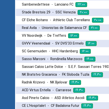
۲۲:۰۰
Sambenedettese
-
Lanciano FC
۲۰:۰۰
Stade Brestois 29
-
SSC Venezia
۲۰:۰۰
CF Elche Ilicitano
-
Athletic Club Torrellano
۲۱:۰۰
Real Avila
-
Unionistas de Salamanca CF
۱۶:۰۰
VV Noordwijk
-
De Treffers
۱۶:۰۰
GVVV Veenendaal
-
SV DVS'33 Ermelo
۱۶:۰۰
SC Genemuiden
-
HHC Hardenberg
۱۹:۰۰
Sasso Marconi
-
Rondinella Marzocco
Sassari Calcio Latte Dolce
-
S.E.F. Sassari Torres 190
۱۹:۳۰
NK Bratstvo Gracanica
-
FK Sloboda Tuzla
۱۹:۳۰
Radnik Krizevci
-
NK Bjelovar
۱۹:۳۰
ACD Virtus Entella
-
Carrarese
۱۹:۳۰
Asd Pineto Calcio
-
ASD Atletico Ascoli
۱۹:۳۰
CE L'Hospitalet
-
CF Badalona Futur