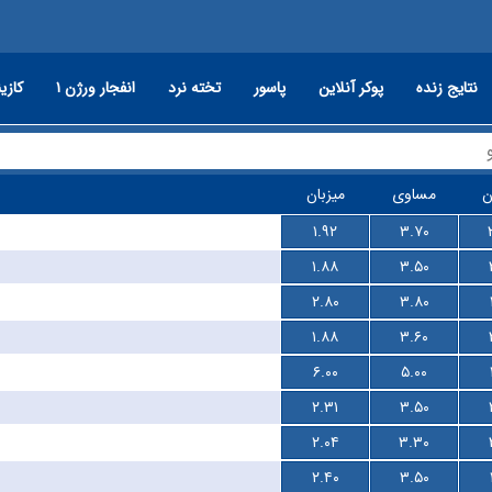
نتایج زنده
پوکر آنلاین
پاسور
تخته نرد
انفجار ورژن ۱
کازین
ن
مساوی
میزبان
۱.۹۲
۳.۷۰
۱.۸۸
۳.۵۰
۲.۸۰
۳.۸۰
۱.۸۸
۳.۶۰
۶.۰۰
۵.۰۰
۲.۳۱
۳.۵۰
۲.۰۴
۳.۳۰
۲.۴۰
۳.۵۰