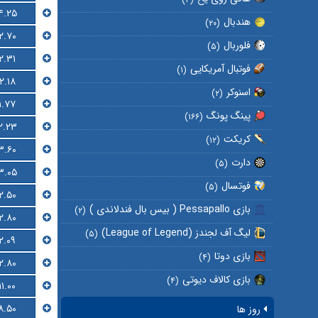
۴.۲۵
هندبال
(۲۰)
۲.۷۰
فلوربال
(۵)
۲.۳۱
فوتبال آمریکایی
(۱)
۲.۱۸
اسنوکر
(۲)
۱.۷۷
پینگ پونگ
(۱۶۶)
۲.۲۳
کریکت
(۱۲)
۳.۶۰
دارت
(۵)
۳.۰۵
فوتسال
(۵)
۲.۵۰
بازی Pessapallo ( بیس بال فندلاندی )
(۲)
۲.۸۰
لیگ آف لجندز (League of Legend)
(۵)
۲.۰۹
بازی دوتا
(۴)
۲.۸۰
بازی کالاف دیوتی
(۴)
۱۱.۰۰
۸.۵۰
روز ها