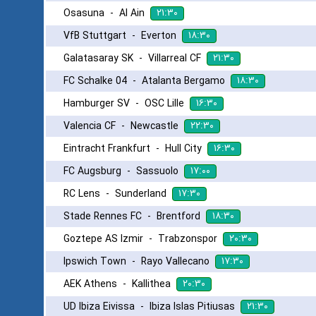
۲۱:۳۰
Osasuna
-
Al Ain
۱۸:۳۰
VfB Stuttgart
-
Everton
۲۱:۳۰
Galatasaray SK
-
Villarreal CF
۱۸:۳۰
FC Schalke 04
-
Atalanta Bergamo
۱۶:۳۰
Hamburger SV
-
OSC Lille
۲۲:۳۰
Valencia CF
-
Newcastle
۱۶:۳۰
Eintracht Frankfurt
-
Hull City
۱۷:۰۰
FC Augsburg
-
Sassuolo
۱۷:۳۰
RC Lens
-
Sunderland
۱۸:۳۰
Stade Rennes FC
-
Brentford
۲۰:۳۰
Goztepe AS Izmir
-
Trabzonspor
۱۷:۳۰
Ipswich Town
-
Rayo Vallecano
۲۰:۳۰
AEK Athens
-
Kallithea
۲۱:۳۰
UD Ibiza Eivissa
-
Ibiza Islas Pitiusas