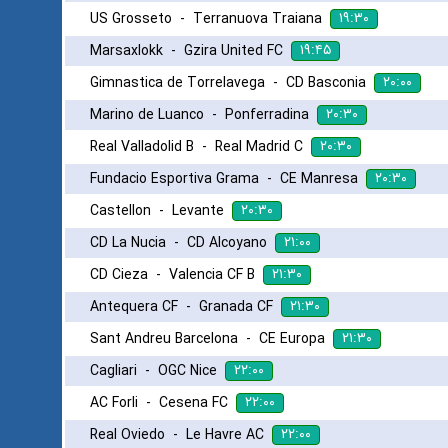
۱۹:۳۰
US Grosseto
-
Terranuova Traiana
۱۹:۴۵
Marsaxlokk
-
Gzira United FC
۲۰:۰۰
Gimnastica de Torrelavega
-
CD Basconia
۲۰:۳۰
Marino de Luanco
-
Ponferradina
۲۰:۳۰
Real Valladolid B
-
Real Madrid C
۲۰:۳۰
Fundacio Esportiva Grama
-
CE Manresa
۲۰:۳۰
Castellon
-
Levante
۲۱:۰۰
CD La Nucia
-
CD Alcoyano
۲۱:۳۰
CD Cieza
-
Valencia CF B
۲۱:۳۰
Antequera CF
-
Granada CF
۲۱:۳۰
Sant Andreu Barcelona
-
CE Europa
۲۲:۰۰
Cagliari
-
OGC Nice
۲۲:۰۰
AC Forli
-
Cesena FC
۲۲:۰۰
Real Oviedo
-
Le Havre AC