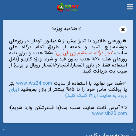
×
⭐️اطلاعیه ویژه⭐️
🔥روزهای طلایی: با شارژ بیش از ۵ میلیون تومان در روزهای
دوشنبه،پنج شنبه و جمعه از طریق تمام درگاه های
سایت،
"بجز درگاه مستقیم وی آی پی"
۵۰% هدیه و برای بقیه
روزهای هفته ۲۰% هدیه بدون قید و شرط ویژه کازینو (قابل
استفاده فقط در بازی انفجار۱،انفجار۲،انفجار رویال و پوپ) از
سیب بت دریافت کنید.
✅شما می توانید با استفاده از سایت
www.Arz24.com
تِتِر
یا پرفکت مانی خود را تا ۱۵% بیشتر از بازار بفروشید.
(برای
ورود به سایت ارز۲۴ کلیک کنید)
👈آدرس ثابت سایت سیب بت(با فیلترشکن وارد شوید):
www.sib20.com
ورود به حساب کاربری