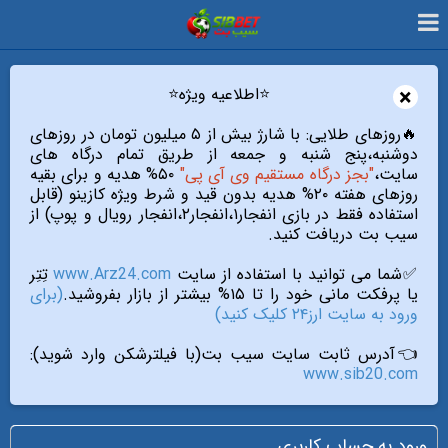
×
⭐️اطلاعیه ویژه⭐️
🔥روزهای طلایی: با شارژ بیش از ۵ میلیون تومان در روزهای
دوشنبه،پنج شنبه و جمعه از طریق تمام درگاه های
سایت،
"بجز درگاه مستقیم وی آی پی"
۵۰% هدیه و برای بقیه
روزهای هفته ۲۰% هدیه بدون قید و شرط ویژه کازینو (قابل
استفاده فقط در بازی انفجار۱،انفجار۲،انفجار رویال و پوپ) از
سیب بت دریافت کنید.
✅شما می توانید با استفاده از سایت
www.Arz24.com
تِتِر
یا پرفکت مانی خود را تا ۱۵% بیشتر از بازار بفروشید.
(برای
ورود به سایت ارز۲۴ کلیک کنید)
👈آدرس ثابت سایت سیب بت(با فیلترشکن وارد شوید):
www.sib20.com
ورود به حساب کاربری