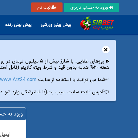
ثبت نام
ورود به حساب کاربری
پیش بینی زنده
پیش بینی ورزشی
×
🔥روزهای طلایی: با شارژ بیش از ۵ میلیون تومان در روزهای دوشنبه،پنج شنبه و جمعه از طریق تمام درگاه های سایت،
هفته ۲۰% هدیه بدون قید و شرط ویژه کازینو (قابل استفاده فقط در بازی انفجار۱،انفجار۲،انفجار رویال و پوپ) از سیب بت دریافت کنید.
www.Arz24.com
✅شما می توانید با استفاده از سایت
آدرس ثابت سایت سیب بت(با فیلترشکن وارد شوید):
ساب کاربری
ایمیل