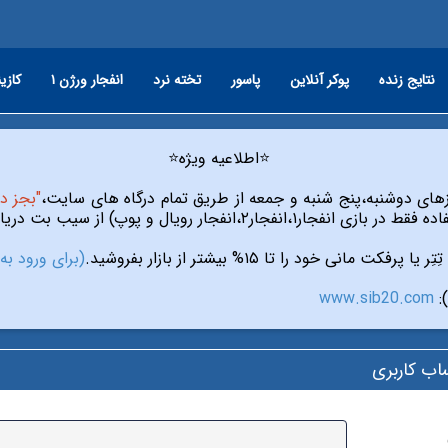
نلاین
انفجار ورژن ۱
تخته نرد
پاسور
پوکر آنلاین
نتایج زنده
⭐️اطلاعیه ویژه⭐️
آی پی"
سایت ارز۲۴ کلیک کنید)
تِتِر یا پرفکت مانی خود را تا ۱۵% بیشتر از بازار بفروشید.
www.sib20.com

ورود به ح