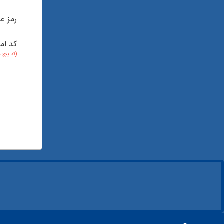
رمز عب
کد ام
(کد پنج 