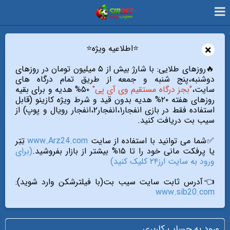
×
⭐️اطلاعیه ویژه⭐️
🔥روزهای طلایی: با شارژ بیش از ۵ میلیون تومان در روزهای
دوشنبه،پنج شنبه و جمعه از طریق تمام درگاه های
سایت،
"بجز درگاه مستقیم وی آی پی"
۵۰% هدیه و برای بقیه
روزهای هفته ۲۰% هدیه بدون قید و شرط ویژه کازینو (قابل
استفاده فقط در بازی انفجار۱،انفجار۲،انفجار رویال و پوپ) از
سیب بت دریافت کنید.
✅شما می توانید با استفاده از سایت
www.Arz24.com
تِتِر
یا پرفکت مانی خود را تا ۱۵% بیشتر از بازار بفروشید.
(برای
ورود به سایت ارز۲۴ کلیک کنید)
👈آدرس ثابت سایت سیب بت(با فیلترشکن وارد شوید):
www.sib20.com
ورود به حساب کاربری