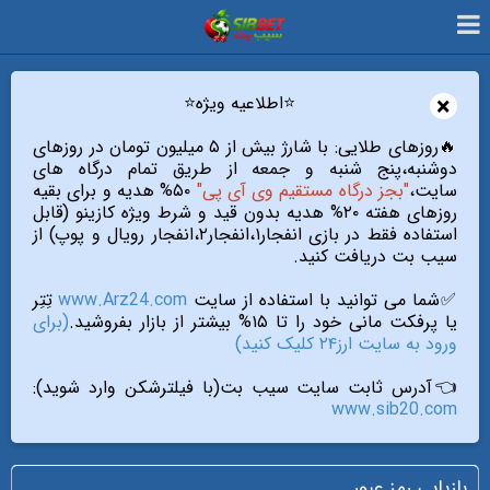
×
⭐️اطلاعیه ویژه⭐️
🔥روزهای طلایی: با شارژ بیش از ۵ میلیون تومان در روزهای
دوشنبه،پنج شنبه و جمعه از طریق تمام درگاه های
سایت،
"بجز درگاه مستقیم وی آی پی"
۵۰% هدیه و برای بقیه
روزهای هفته ۲۰% هدیه بدون قید و شرط ویژه کازینو (قابل
استفاده فقط در بازی انفجار۱،انفجار۲،انفجار رویال و پوپ) از
سیب بت دریافت کنید.
✅شما می توانید با استفاده از سایت
www.Arz24.com
تِتِر
یا پرفکت مانی خود را تا ۱۵% بیشتر از بازار بفروشید.
(برای
ورود به سایت ارز۲۴ کلیک کنید)
👈آدرس ثابت سایت سیب بت(با فیلترشکن وارد شوید):
www.sib20.com
بازیابی رمز عبور